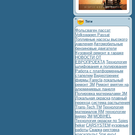
Теги
Фольсваген пассат
Volkswagen Passat
Топливные насосы высокого
давления
Автомобильные
бензиновые двигатели
Кузовной ремонт в гараже
НОВОСТИ ОТ
ЕВРОПРОЕКТА
Технология
шлифования и полирования
Работа с платформенным
стапелем
Видеотренинг
фирмы Farecla
локальный
ремонт 3М
Ремонт вмятин на
алюминиевых панеля
Полировка материалами 3М
Локальная окраска
плавный
переход
система распыления
Trans-Tech TM
Технология
материалов RM
технологии
видео
3М
MOBIHEL
Технология окраски по Spies
heker
CARSYSTEM
кузовные
работы
Сварка
рихтовка
краскопульт Star evo-t