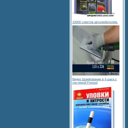
10000 советов автолюбителям.
Видео Шлифование в 4 шага с
системой Festool