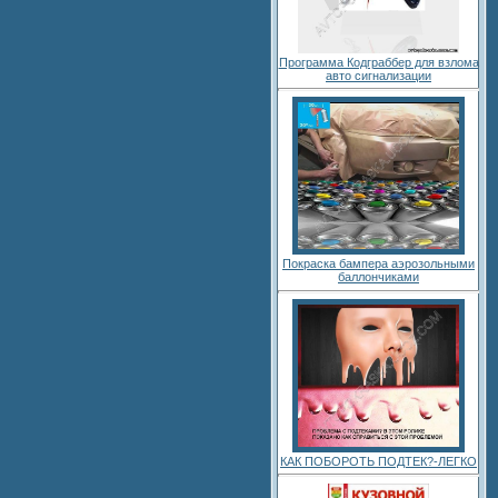
Программа Кодграббер для взлома
авто сигнализации
Покраска бампера аэрозольными
баллончиками
КАК ПОБОРОТЬ ПОДТЕК?-ЛЕГКО