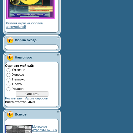
Ремонт окраска кузовов
автомобилей
Форма входа
Наш опрос
Оцените мой сайт
Отлично
Хорошо
Неплохо
Плохо
Ужасно
Результаты
|
Архив опросов
Всего ответов:
3697
Всякое
Мотоцикл
«Урал»М-67-36»