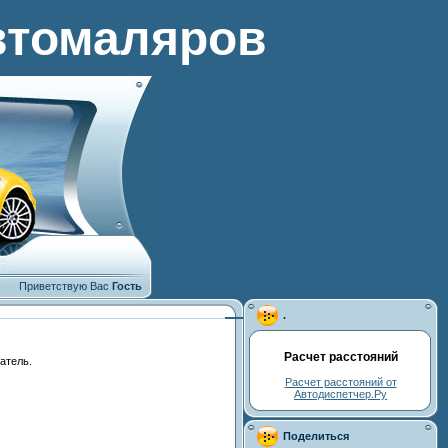
втомаляров
Приветствую Вас
Гость
.
Расчет расстояний
атель.
Расчет расстояний от
Автодиспетчер.Ру
Поделиться