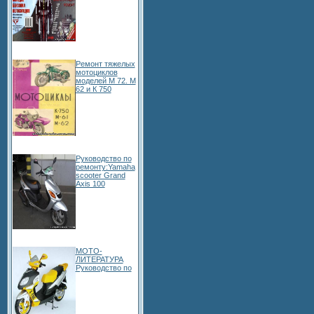
Ремонт тяжелых
мотоциклов
моделей М 72. М
62 и К 750
Руководство по
ремонту:Yamaha
scooter Grand
Axis 100
МОТО-
ЛИТЕРАТУРА
Руководство по