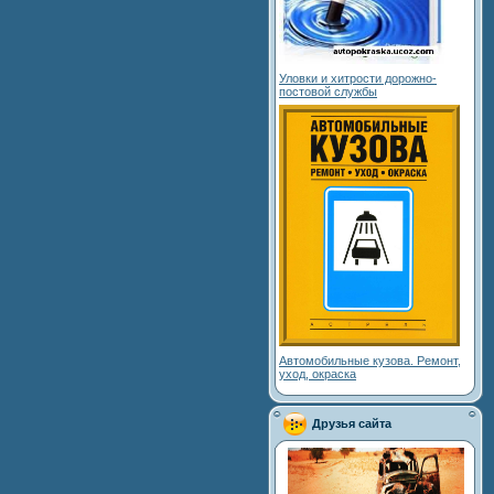
Уловки и хитрости дорожно-
постовой службы
Автомобильные кузова. Ремонт,
уход, окраска
Друзья сайта