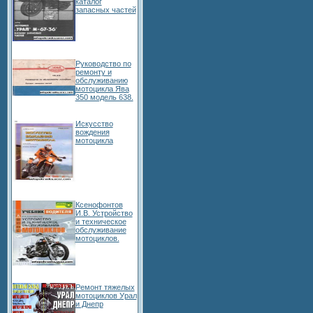
каталог
запасных частей
Руководство по
ремонту и
обслуживанию
мотоцикла Ява
350 модель 638.
Искусство
вождения
мотоцикла
Ксенофонтов
И.В. Устройство
и техническое
обслуживание
мотоциклов.
Ремонт тяжелых
мотоциклов Урал
и Днепр