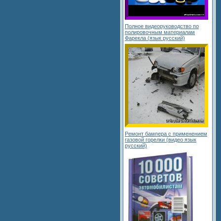
Полное видеоруководство по
полировочным материалам
Фарекла (язык русский)
Ремонт бампера с применением
газовой горелки (видео язык
русский)