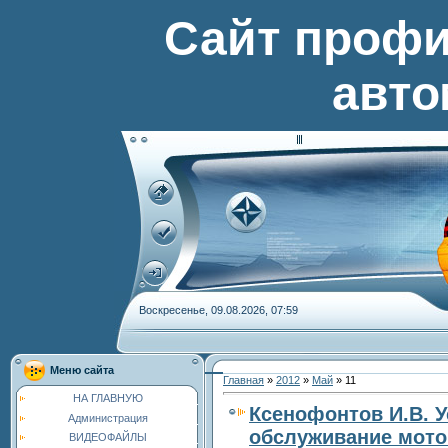
Сайт профи
авто
Воскресенье, 09.08.2026, 07:59
Меню сайта
Главная
»
2012
»
Май
»
11
НА ГЛАВНУЮ
Ксенофонтов И.В. У
Администрация
обслуживание мото
ВИДЕОФАЙЛЫ