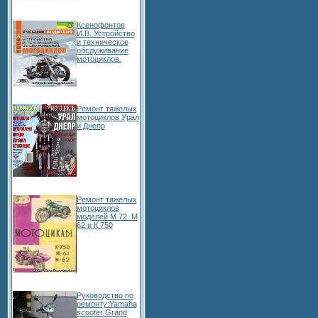
Ксенофонтов
И.В. Устройство
и техническое
обслуживание
мотоциклов.
Ремонт тяжелых
мотоциклов Урал
и Днепр
Ремонт тяжелых
мотоциклов
моделей М 72. М
62 и К 750
Руководство по
ремонту:Yamaha
scooter Grand