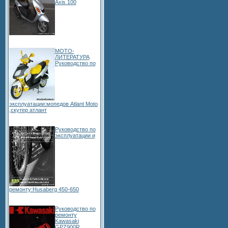
Axis 100
МОТО-
ЛИТЕРАТУРА
Руководство по
эксплуатации:мопедов Atlant Moto
,скутер атлант
Руководство по
эксплуатации и
ремонту:Husaberg 450-650
Руководство по
ремонту
Kawasaki
GPZ900R