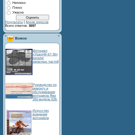
Неплохо
Плохо
Ужасно
Результаты
|
Архив опросов
Всего ответов:
3697
Всякое
Мотоцикл
«Урал»М-67-36»
каталог
запасных частей
Руководство по
ремонту и
обслуживанию
мотоцикла Ява
350 модель 638.
Искусство
вождения
мотоцикла