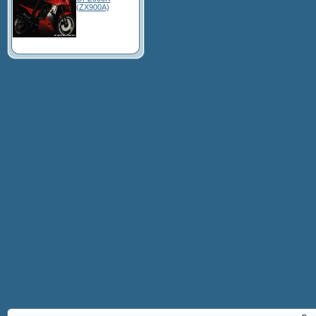
(ZX900A)